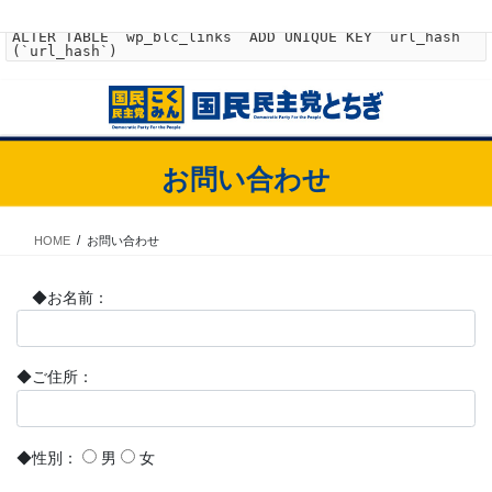
WordPress データベースエラー:
[Duplicate entry '' for key 'url_hash']
ALTER TABLE `wp_blc_links` ADD UNIQUE KEY `url_hash`
(`url_hash`)
コ
ナ
ン
ビ
テ
ゲ
ン
ー
お問い合わせ
ツ
シ
に
ョ
移
ン
HOME
お問い合わせ
動
に
移
動
◆お名前：
◆ご住所：
◆性別：
男
女