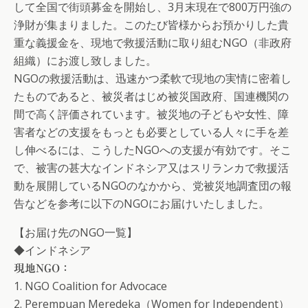
して全国で街頭募金を開始し、3月末現在で800万円強の
浄財が集まりました。このたび皆様からお預かりした貴
重な義援金を、現地で救援活動に取り組むNGO（非政府
組織）にお渡し致しました。
NGOの救援活動は、迅速かつ柔軟で現地の実情に密着し
たものであると、被災者はじめ被災国政府、国連機関の
間で高く評価されています。被災地の子どもや女性、障
害者などの支援をもっとも必要としている人々に手を差
し伸べるには、こうしたNGOへの支援が有効です。そこ
で、被害の甚大なインドネシア又はスリランカで救援活
動を展開しているNGOのなかから、党被災地調査団の報
告などを参考に以下のNGOにお届けいたしました。
【お届け先のNGO一覧】
◆インドネシア
現地NGO：
1. NGO Coalition for Advocace
2. Perempuan Meredeka（Women for Independent）