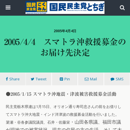
2005年4月4日
2005/4/4 スマトラ沖救援募金の
お届け先決定
Share
Tweet
Pin
Mail
SMS
●2005/1/15 スマトラ沖地震・津波被害救援募金活動
民主党栃木県連は1月15日、オリオン通り寿司忠さんの前をお借りし
てスマトラ沖大地震・インド洋津波の救援募金活動を行いました。
・山田各県議、福田市議
簗瀬・谷各参議院議員、石井・佐藤
栄
が現地での被害状況、現在の住民の方の生活、そして大